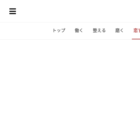
トップ
働く
整える
磨く
恋