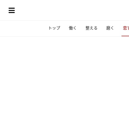
トップ
働く
整える
磨く
恋