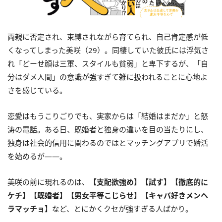
両親に否定され、束縛されながら育てられ、自己肯定感が低
くなってしまった美咲（29）。同棲していた彼氏には浮気さ
れ「どーせ顔は三軍、スタイルも貧弱」と卑下するが、「自
分はダメ人間」の意識が強すぎて雑に扱われることに心地よ
さを感じている。
恋愛はもうこりごりでも、実家からは「結婚はまだか」と怒
涛の電話。ある日、既婚者と独身の違いを目の当たりにし、
独身は社会的信用に関わるのではとマッチングアプリで婚活
を始めるが――。
美咲の前に現れるのは、
【支配欲強め】【試す】【徹底的に
ケチ】【既婚者】【男女平等こじらせ】【キャバ好きメンヘ
ラマッチョ】
など、とにかくクセが強すぎる人ばかり。