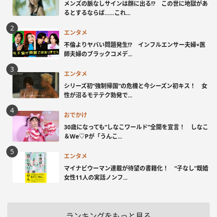
メンズの脈なしサインは顔に出る!? この世に地獄があ
るとするならば……これ...
エンタメ
不倫よりヤバい問題発生!? インフルエンサー夫婦×医
師夫婦のブラックコメデ...
エンタメ
シリーズ初“強制帰国”の危機と今シーズン初キス！ 女
性が沼るモテテク勃発で...
おでかけ
30歳になっても“しなこワールド”全開を宣言！ しなこ
＆We♡Pが「うんこ...
エンタメ
マイナビウーマン連載が待望の書籍化！ “子なし”既婚
女性11人の実話ノンフ...
ランキングをもっと見る