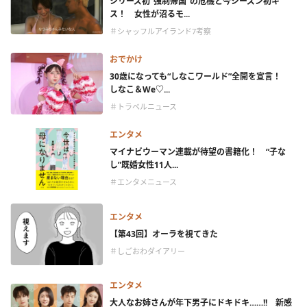
シリーズ初“強制帰国”の危機と今シーズン初キ
ス！ 女性が沼るモ...
＃シャッフルアイランド7考察
おでかけ
30歳になっても“しなこワールド”全開を宣言！
しなこ＆We♡...
＃トラベルニュース
エンタメ
マイナビウーマン連載が待望の書籍化！ “子な
し”既婚女性11人...
＃エンタメニュース
エンタメ
【第43回】オーラを視てきた
＃しごおわダイアリー
エンタメ
大人なお姉さんが年下男子にドキドキ……!! 新感