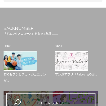
BACKNUMBER
「＃エンタメニュース」をもっと見る
PREV
NEXT
EXOセフンとチョ・ジュニョン
マンガアプリ「Palcy」が5周...
が...