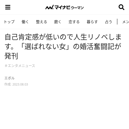
トップ
働く
整える
磨く
恋する
暮らす
占う
メ
自己肯定感が低いので人生リノベしま
す。「選ばれない女」の婚活奮闘記が
発刊
＃エンタメニュース
エボル
作成: 2023.08.03