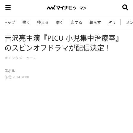
トップ
働く
整える
磨く
恋する
暮らす
占う
メ
吉沢亮主演『PICU 小児集中治療室』
のスピンオフドラマが配信決定！
＃エンタメニュース
エボル
作成: 2024.04.08