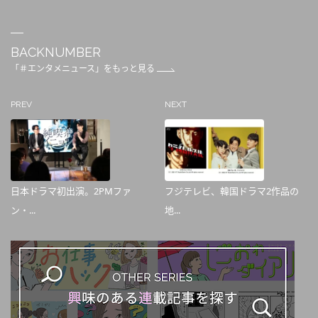
BACKNUMBER
「＃エンタメニュース」をもっと見る
PREV
NEXT
日本ドラマ初出演。2PMファ
フジテレビ、韓国ドラマ2作品の
ン・...
地...