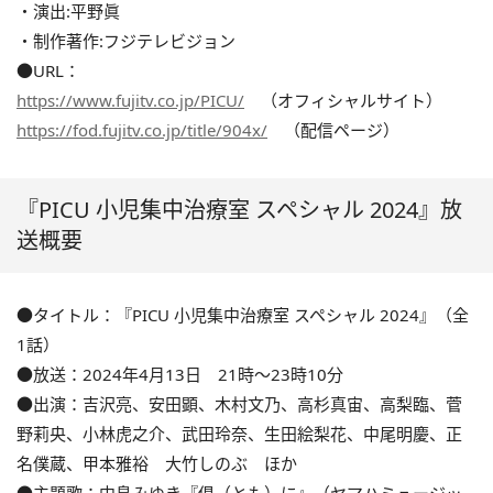
・演出:平野眞
・制作著作:フジテレビジョン
●URL：
https://www.fujitv.co.jp/PICU/
（オフィシャルサイト）
https://fod.fujitv.co.jp/title/904x/
（配信ページ）
『PICU 小児集中治療室 スペシャル 2024』放
送概要
●タイトル：『PICU 小児集中治療室 スペシャル 2024』（全
1話）
●放送：2024年4月13日 21時〜23時10分
●出演：吉沢亮、安田顕、木村文乃、高杉真宙、高梨臨、菅
野莉央、小林虎之介、武田玲奈、生田絵梨花、中尾明慶、正
名僕蔵、甲本雅裕 大竹しのぶ ほか