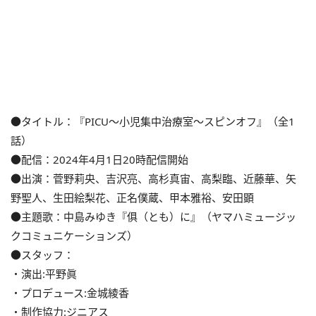
●タイトル：『PICU〜小児集中治療室〜スピンオフ』（全1
話）
●配信：2024年4月1日20時配信開始
●出演：菅野莉央、吉沢亮、高杉真宙、高梨臨、近藤華、矢
野聖人、生田絵梨花、正名僕蔵、甲本雅裕、安田顕
●主題歌：中島みゆき『俱（とも）に』（ヤマハミュージッ
クコミュニケーションズ）
●スタッフ：
・演出:平野眞
・プロデュース:金城綾香
・制作協力:ジニアス