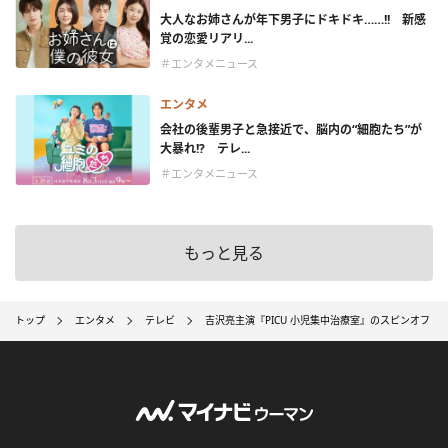
大人なお姉さんが年下男子にドキドキ……!! 新感
覚の恋愛リアリ...
＃エンタメニュース
エンタメ
会社の後輩男子と急接近で、脳内の“細胞たち”が
大暴れ!? テレ...
＃エンタメニュース
もっと見る
トップ
エンタメ
テレビ
吉沢亮主演『PICU 小児集中治療室』のスピンオフド