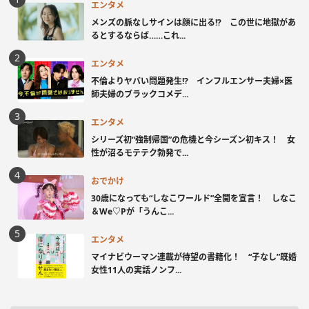
エンタメ
メンズの脈なしサインは顔に出る!? この世に地獄があ
るとするならば……これ...
エンタメ
不倫よりヤバい問題発生!? インフルエンサー夫婦×医
師夫婦のブラックコメデ...
エンタメ
シリーズ初“強制帰国”の危機と今シーズン初キス！ 女
性が沼るモテテク勃発で...
おでかけ
30歳になっても“しなこワールド”全開を宣言！ しなこ
＆We♡Pが「うんこ...
エンタメ
マイナビウーマン連載が待望の書籍化！ “子なし”既婚
女性11人の実話ノンフ...