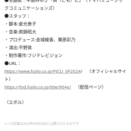
●主題歌：中島みゆき『俱（とも）に』（ヤマハミュージッ
クコミュニケーションズ）
●スタッフ：
・脚本:倉光泰子
・音楽:眞鍋昭大
・プロデュース:金城綾香、栗原彩乃
・演出:平野眞
・制作著作:フジテレビジョン
●URL：
https://www.fujitv.co.jp/PICU_SP2024
/ （オフィシャルサイ
ト）
https://fod.fujitv.co.jp/title/904x/
（配信ページ）
（エボル）
※この記事は2024年04月08日に公開されたものです