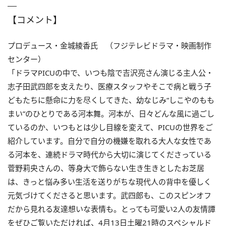
【コメント】
プロデュース・金城綾香氏 （フジテレビドラマ・映画制作
センター）
「ドラマPICUの中で、いつも陰で吉沢亮さん演じる主人公・
志子田武四郎を支えたり、医療スタッフやそこで病と戦う子
どもたちに懸命に力を尽くしてきた、幼なじみ“しこやのもも
まい”のひとりである河本舞。河本が、日々どんな風に過ごし
ているのか、いつもとは少し目線を変えて、PICUの世界をご
紹介しています。自分で自分の機嫌を取れる大人な女性であ
る河本を、連続ドラマ時代から大切に演じてくださっている
菅野莉央さんの、等身大で飾らない生き生きとしたお芝居
は、きっと悩み多い生活を送りがちな現代人の背中を優しく
元気づけてくださると思います。武四郎も、このスピンオフ
だから見れる友達想いな表情も。とっても可愛い2人の友情譚
をぜひご覧いただければ、4月13日土曜21時のスペシャルド