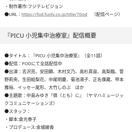
・制作著作:フジテレビジョン
●URL：
https://fod.fujitv.co.jp/title/70od
（配信ページ）
『PICU 小児集中治療室』配信概要
●タイトル：『PICU 小児集中治療室』（全11話）
●配信：FODにて全話配信中
●出演：吉沢亮、安田顕、木村文乃、高杉真宙、高梨臨、菅
野莉央、生田絵梨花、中尾明慶、菊池凛子、正名僕蔵、甲本
雅裕、イッセー尾形、大竹しのぶ ほか
●主題歌：中島みゆき『俱（とも）に』（ヤマハミュージッ
クコミュニケーションズ）
●スタッフ：
・脚本:倉光泰子
・プロデュース:金城綾香