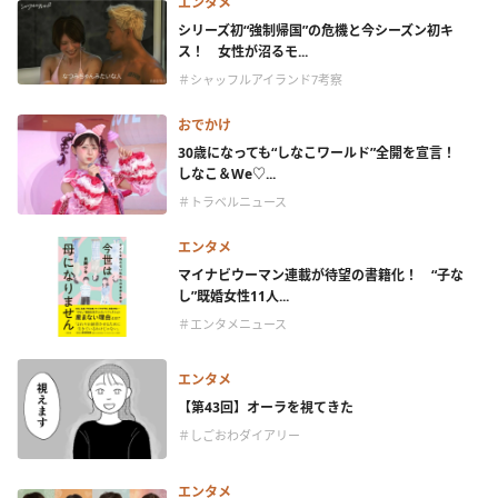
エンタメ
シリーズ初“強制帰国”の危機と今シーズン初キ
ス！ 女性が沼るモ...
＃シャッフルアイランド7考察
おでかけ
30歳になっても“しなこワールド”全開を宣言！
しなこ＆We♡...
＃トラベルニュース
エンタメ
マイナビウーマン連載が待望の書籍化！ “子な
し”既婚女性11人...
＃エンタメニュース
エンタメ
【第43回】オーラを視てきた
＃しごおわダイアリー
エンタメ