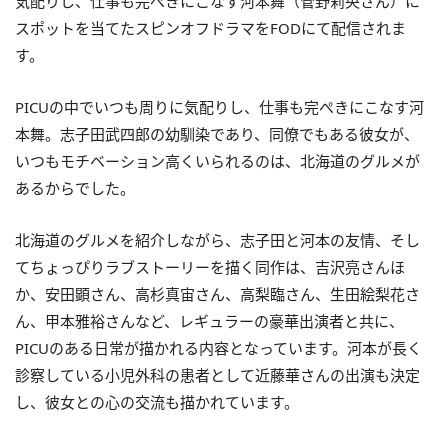
気配りし、仕事も完ぺきにこなす河本舞（菅野莉央さん）に
スポットを当てたスピンオフドラマをFODにて配信されま
す。
PICUの中でいつも周りに気配りし、仕事も完ぺきにこなす河
本舞。志子田武四郎の幼馴染であり、同僚でもある彼女が、
いつもモチベーション高くいられるのは、北海道のグルメが
あるからでした。
北海道のグルメを紹介しながら、志子田と河本の友情、そし
てちょっぴりラブストーリーを描く同作は、吉沢亮さんほ
か、安田顕さん、高杉真宙さん、高梨臨さん、生田絵梨花さ
ん、甲本雅裕さんなど、レギュラーの豪華出演者と共に、
PICUのある日常が描かれる内容となっています。河本が長く
診察している小児外科の患者として近藤華さんの出演も決定
し、彼女との心の交流も描かれています。