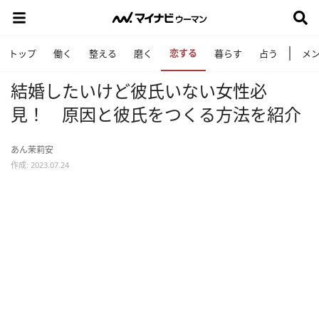
恋する
トップ
働く
整える
磨く
暮らす
占う
メ
結婚したいけど彼氏いない女性必
見！ 原因と彼氏をつくる方法を紹介
あん茉莉安
作成: 2023.07.24