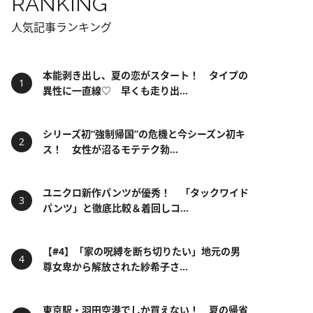
RANKING
人気記事ランキング
本能剥き出し、夏の恋がスタート！ タイプの
異性に一直線♡ 早くも走り出...
シリーズ初“強制帰国”の危機と今シーズン初キ
ス！ 女性が沼るモテテク勃...
ユニクロ新作パンツが優秀！ 「タックワイド
パンツ」と徹底比較＆着回しコ...
【#4】「家の呪縛を断ち切りたい」地元の男
尊女卑から解放された紗希子さ...
東京駅・羽田空港でしか買えない！ 夏の帰省