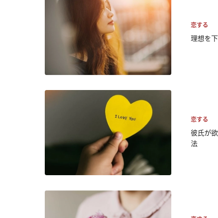
恋する
理想を下
恋する
彼氏が欲
法