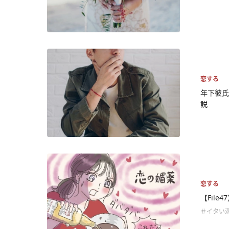
恋する
年下彼氏
説
恋する
【Fil
＃イタい