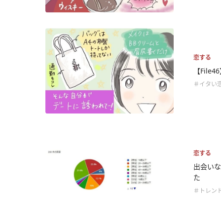
恋する
【Fil
＃イタい
恋する
出会いな
た
＃トレン