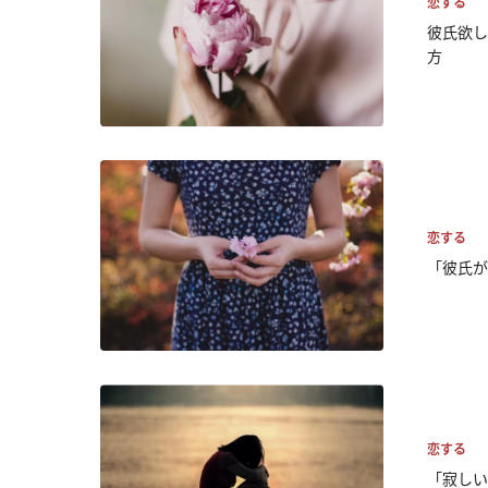
恋する
彼氏欲し
方
恋する
「彼氏が
恋する
「寂しい