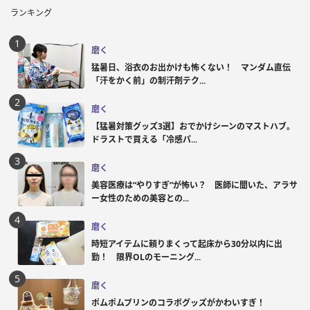
ランキング
磨く
猛暑日、浴衣のお出かけも怖くない！ マンダム直伝
「汗をかく前」の制汗剤テク...
磨く
【猛暑対策グッズ3選】おでかけシーンのマストハブ。
ドラストで買える「冷感パ...
磨く
美容医療は“やりすぎ”が怖い？ 医師に聞いた、アラサ
ー女性のための美容との...
磨く
時短アイテムに頼りまくって起床から30分以内に出
勤！ 限界OLのモーニング...
磨く
ポムポムプリンのコラボグッズがかわいすぎ！