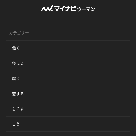
カテゴリー
働く
整える
磨く
恋する
暮らす
占う