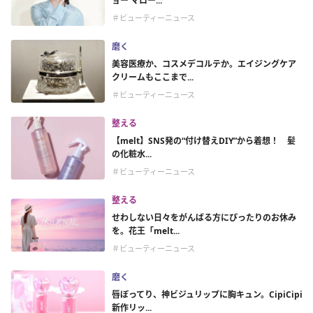
ョー マロー...
＃ビューティーニュース
磨く
美容医療か、コスメデコルテか。エイジングケア
クリームもここまで...
＃ビューティーニュース
整える
【melt】SNS発の“付け替えDIY”から着想！ 髪
の化粧水...
＃ビューティーニュース
整える
せわしない日々をがんばる方にぴったりのお休み
を。花王「melt...
＃ビューティーニュース
磨く
唇ぽってり、神ビジュリップに胸キュン。CipiCipi
新作リッ...