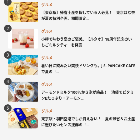
グルメ
【東京駅】帰省土産を探している人必見！ 東京ばな奈
が夏の特別企画、期間限定...
グルメ
小樽で味わう夏のご褒美。【ルタオ】18周年記念のい
ちごミルクティーを発売
グルメ
暑い日に飲みたい爽快ドリンクも。J.S. PANCAKE CAFE
で夏の「...
グルメ
アーモンドミルク100％かき氷が絶品！ 池袋でビタミ
ンEたっぷり・アーモン...
グルメ
東京駅・羽田空港でしか買えない！ 夏の帰省＆お土産
に選びたいセンス抜群の「...