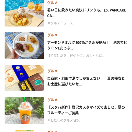
グルメ
暑い日に飲みたい爽快ドリンクも。J.S. PANCAKE
CA...
＃グルメニュース
グルメ
アーモンドミルク100％かき氷が絶品！ 池袋でビ
タミンEたっぷ...
【特集】夏を、軽やかに、おしゃれに。
グルメ
東京駅・羽田空港でしか買えない！ 夏の帰省＆
お土産に選びたいセ...
グルメ
【スタバ新作】贅沢カスタマイズで楽しむ、夏の
フルーティーご褒美...
＃わたしのグルメ日記