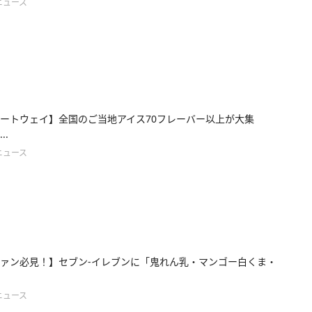
ニュース
ートウェイ】全国のご当地アイス70フレーバー以上が大集
..
ニュース
ァン必見！】セブン‐イレブンに「鬼れん乳・マンゴー白くま・
ニュース