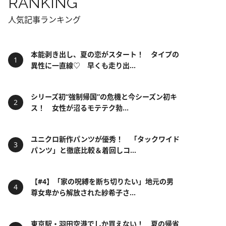
RANKING
人気記事ランキング
本能剥き出し、夏の恋がスタート！ タイプの
異性に一直線♡ 早くも走り出...
シリーズ初“強制帰国”の危機と今シーズン初キ
ス！ 女性が沼るモテテク勃...
ユニクロ新作パンツが優秀！ 「タックワイド
パンツ」と徹底比較＆着回しコ...
【#4】「家の呪縛を断ち切りたい」地元の男
尊女卑から解放された紗希子さ...
東京駅・羽田空港でしか買えない！ 夏の帰省