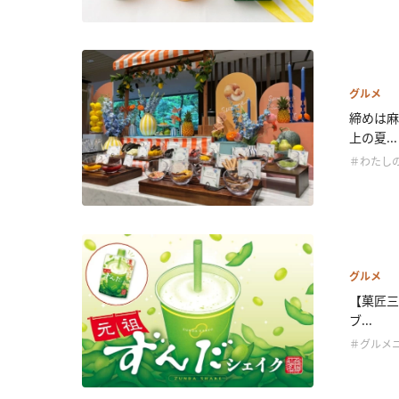
グルメ
締めは麻
上の夏...
＃わたし
グルメ
【菓匠三
ブ...
＃グルメ