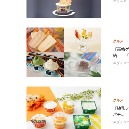
＃グルメ
グルメ
【高輪ゲ
結！ 「.
＃グルメ
グルメ
【練乳フ
パチ...
＃グルメ