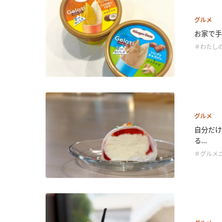
グルメ
お家で手
＃わたし
グルメ
自分だけ
る...
＃グルメ