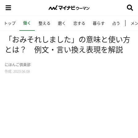
働く
トップ
整える
磨く
恋する
暮らす
占う
メ
「おみそれしました」の意味と使い方
とは？ 例文・言い換え表現を解説
にほんご倶楽部
作成: 2023.06.08