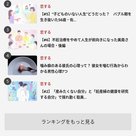
恋する
【#5】“子どものいない人生”どうだった？ バブル期を
生き抜いた56歳・佐...
恋する
【#6】不妊治療をやめて人生が前向きになった美南さ
んの場合・後編
恋する
噛み癖のある彼氏の心理って？ 彼女を噛む行為からわ
かる男性心理7つ
恋する
【#2】「産みたくない自分」と「妊産婦の健康を研究
する自分」で揺れ動く聡美...
ランキングをもっと見る