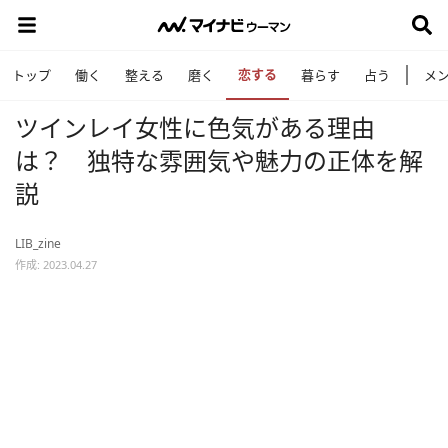
恋する
トップ
働く
整える
磨く
暮らす
占う
メ
ツインレイ女性に色気がある理由
は？ 独特な雰囲気や魅力の正体を解
説
LIB_zine
作成: 2023.04.27