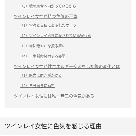
（3）魂の統合へ向かっているから
ツインレイ女性が持つ色気の正体
（1）堂々と自信にあふれたオーラ
（2）ツインレイ男性に愛されている安心感
（3）常に穏やかな振る舞い
（4）一生懸命努力する姿勢
ツインレイ女性が性エネルギー交流をした後の変化とは
（1）魅力に磨きがかかる
（2）自分磨きに励む
ツインレイ女性には唯一無二の色気がある
ツインレイ女性に色気を感じる理由