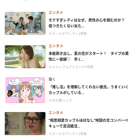
エンタメ
モテすぎレディはなぜ、男性の心を掴むのか？
傷つきたくない女た...
＃ガールオアレディ3考察
エンタメ
本能剥き出し、夏の恋がスタート！ タイプの異
性に一直線♡ 早く...
＃シャッフルアイランド7考察
働く
「推し活」を理解してくれない彼氏。うまくいく
カップルがしている...
＃お仕事ハック
エンタメ
“相思相愛カップルほぼなし”地獄の合コンバーベ
キューで泥沼婚活...
＃ガールオアレディ3考察