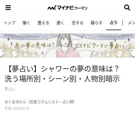
占う
トップ
働く
整える
磨く
恋する
暮らす
メ
【夢占い】シャワーの夢の意味は？
洗う場所別・シーン別・人物別暗示
夢占い
みくまゆたん（恋愛コラムニスト・占い師）
作成: 2023.04.18