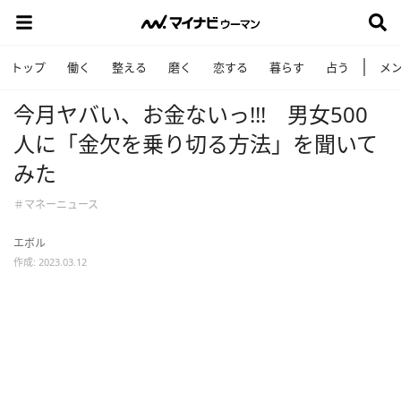
トップ
働く
整える
磨く
恋する
暮らす
占う
メ
今月ヤバい、お金ないっ!!! 男女500
人に「金欠を乗り切る方法」を聞いて
みた
＃マネーニュース
エボル
作成: 2023.03.12