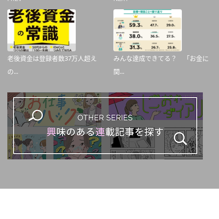
老後資金は登録者数37万人超え
みんな達成できてる？ 「お金に
の...
関...