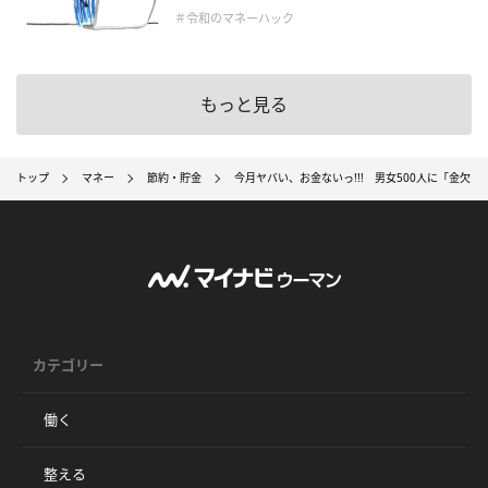
＃令和のマネーハック
もっと見る
トップ
マネー
節約・貯金
今月ヤバい、お金ないっ!!! 男女500人に「金欠
カテゴリー
働く
整える