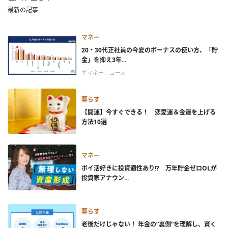
最新の記事
マネー
20・30代正社員の今夏のボーナスの使い方、「貯
金」を抑え3年...
＃マネーニュース
暮らす
【開運】今すぐできる！ 恋愛運＆金運を上げる
方法10選
マネー
ポイ活好きに投資適性あり!? 万年貯金ゼロOLが
投資家アナウン...
暮らす
老後だけじゃない！ 年金の”裏側”を理解し、賢く