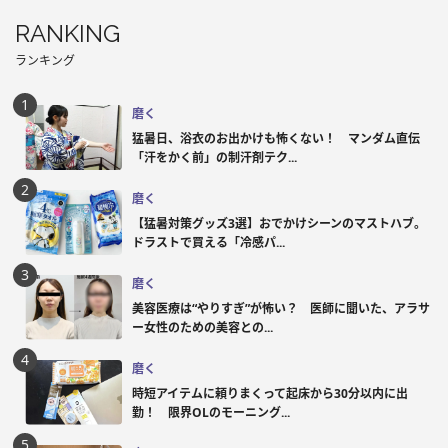
RANKING
ランキング
磨く
猛暑日、浴衣のお出かけも怖くない！ マンダム直伝
「汗をかく前」の制汗剤テク...
磨く
【猛暑対策グッズ3選】おでかけシーンのマストハブ。
ドラストで買える「冷感パ...
磨く
美容医療は“やりすぎ”が怖い？ 医師に聞いた、アラサ
ー女性のための美容との...
磨く
時短アイテムに頼りまくって起床から30分以内に出
勤！ 限界OLのモーニング...