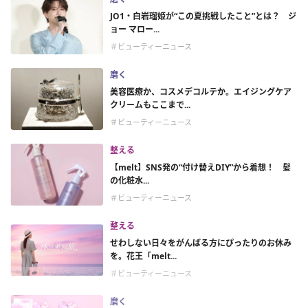
JO1・白岩瑠姫が“この夏挑戦したこと”とは？ ジ
ョー マロー...
＃ビューティーニュース
磨く
美容医療か、コスメデコルテか。エイジングケア
クリームもここまで...
＃ビューティーニュース
整える
【melt】SNS発の“付け替えDIY”から着想！ 髪
の化粧水...
＃ビューティーニュース
整える
せわしない日々をがんばる方にぴったりのお休み
を。花王「melt...
＃ビューティーニュース
磨く