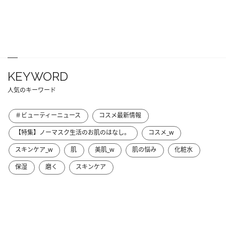
KEYWORD
人気のキーワード
＃ビューティーニュース
コスメ最新情報
【特集】ノーマスク生活のお肌のはなし。
コスメ_w
スキンケア_w
肌
美肌_w
肌の悩み
化粧水
保湿
磨く
スキンケア