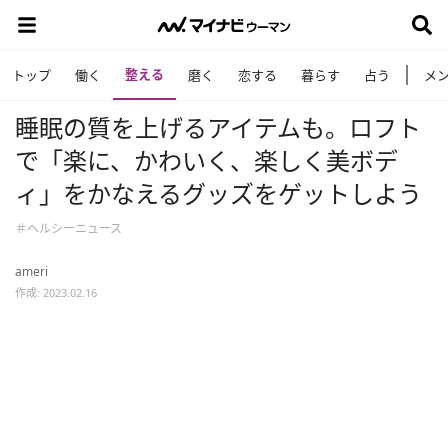
整える
トップ
働く
磨く
恋する
暮らす
占う
メ
睡眠の質を上げるアイテムも。ロフト
で「楽に、かわいく、楽しく美ボデ
ィ」をかなえるグッズをゲットしよう
＃ヘルシーニュース
ameri
作成: 2023.02.16