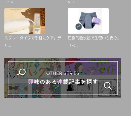
PREV
NEXT
スプレータイプで手軽にケア。デ
圧倒的吸水量で生理中も安心。
リ...
「ベ...