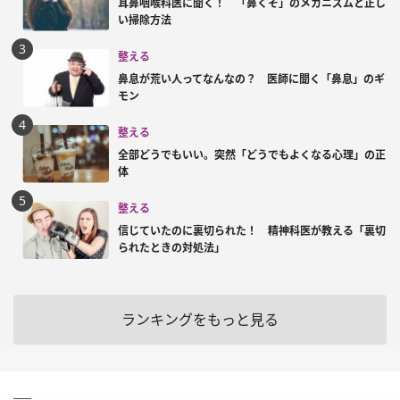
耳鼻咽喉科医に聞く！ 「鼻くそ」のメカニズムと正し
い掃除方法
整える
鼻息が荒い人ってなんなの？ 医師に聞く「鼻息」のギ
モン
整える
全部どうでもいい。突然「どうでもよくなる心理」の正
体
整える
信じていたのに裏切られた！ 精神科医が教える「裏切
られたときの対処法」
ランキングをもっと見る