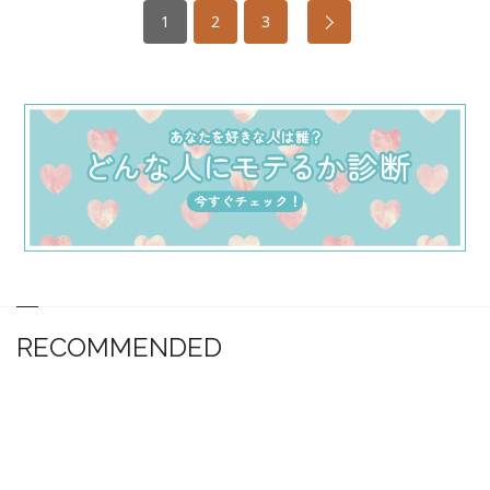
1
2
3
RECOMMENDED