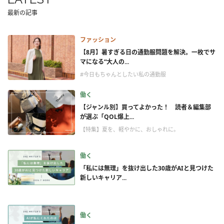
最新の記事
ファッション
【8月】暑すぎる日の通勤服問題を解決。一枚でサ
マになる“大人の...
#今日もちゃんとしたい私の通勤服
働く
【ジャンル別】買ってよかった！ 読者＆編集部
が選ぶ「QOL爆上...
【特集】夏を、軽やかに、おしゃれに。
働く
「私には無理」を抜け出した30歳がAIと見つけた
新しいキャリア...
働く