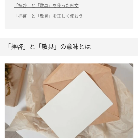
「拝啓」と「敬具」の正しい
「拝啓」と「敬具」を使った例文
「敬具」の意
位置
味
「拝啓」と「敬具」を正しく使おう
「拝啓」と「敬具」の使い方
頭語と結語と
は
「拝啓」と「敬具」の意味とは