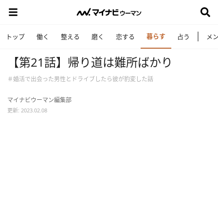
暮らす
トップ
働く
整える
磨く
恋する
占う
メ
【第21話】帰り道は難所ばかり
＃婚活で出会った男性とドライブしたら彼が豹変した話
マイナビウーマン編集部
更新: 2023.02.08