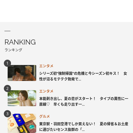
RANKING
ランキング
エンタメ
シリーズ初“強制帰国”の危機と今シーズン初キス！ 女
性が沼るモテテク勃発で...
エンタメ
本能剥き出し、夏の恋がスタート！ タイプの異性に一
直線♡ 早くも走り出す一...
グルメ
東京駅・羽田空港でしか買えない！ 夏の帰省＆お土産
に選びたいセンス抜群の「...