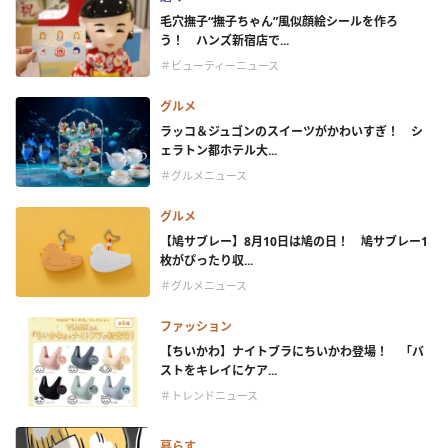
毛穴撫子“撫子ちゃん”風似顔絵シールを作ろ
う！ ハンズ新宿店で...
＃ビューティーニュース
グルメ
ラッコ＆ジュゴンのスイーツがかわいすぎ！ シ
ェラトン都ホテル大...
＃グルメニュース
グルメ
【鳩サブレー】8月10日は鳩の日！ 鳩サブレー1
枚がぴったり収...
＃グルメニュース
ファッション
【ちいかわ】ナイトブラにちいかわ登場！ 「バ
ストをキレイにケア...
＃トレンドニュース
暮らす