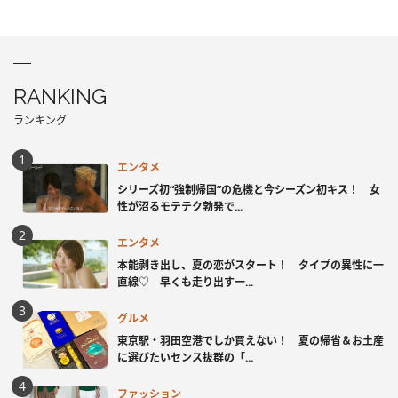
RANKING
ランキング
エンタメ
シリーズ初“強制帰国”の危機と今シーズン初キス！ 女
性が沼るモテテク勃発で...
エンタメ
本能剥き出し、夏の恋がスタート！ タイプの異性に一
直線♡ 早くも走り出す一...
グルメ
東京駅・羽田空港でしか買えない！ 夏の帰省＆お土産
に選びたいセンス抜群の「...
ファッション