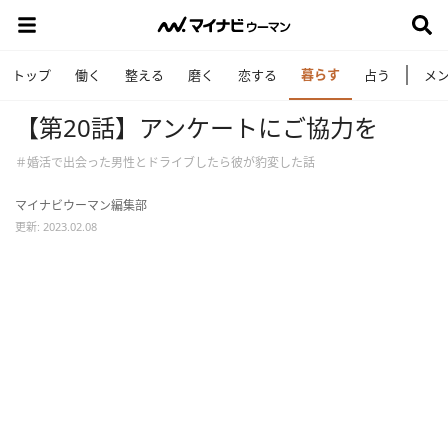
暮らす
トップ
働く
整える
磨く
恋する
占う
メ
【第20話】アンケートにご協力を
＃婚活で出会った男性とドライブしたら彼が豹変した話
マイナビウーマン編集部
更新: 2023.02.08