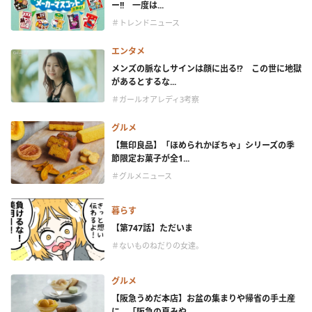
ー!! 一度は...
＃トレンドニュース
エンタメ
メンズの脈なしサインは顔に出る!? この世に地獄
があるとするな...
＃ガールオアレディ3考察
グルメ
【無印良品】「ほめられかぼちゃ」シリーズの季
節限定お菓子が全1...
＃グルメニュース
暮らす
【第747話】ただいま
＃ないものねだりの女達。
グルメ
【阪急うめだ本店】お盆の集まりや帰省の手土産
に。「阪急の夏みや...