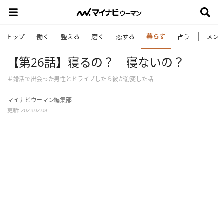
暮らす
トップ
働く
整える
磨く
恋する
占う
メ
【第26話】寝るの？ 寝ないの？
＃婚活で出会った男性とドライブしたら彼が豹変した話
マイナビウーマン編集部
更新: 2023.02.08