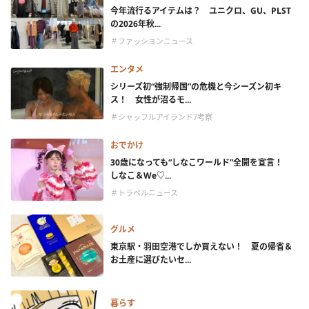
今年流行るアイテムは？ ユニクロ、GU、PLST
の2026年秋...
＃ファッションニュース
エンタメ
シリーズ初“強制帰国”の危機と今シーズン初キ
ス！ 女性が沼るモ...
＃シャッフルアイランド7考察
おでかけ
30歳になっても“しなこワールド”全開を宣言！
しなこ＆We♡...
＃トラベルニュース
グルメ
東京駅・羽田空港でしか買えない！ 夏の帰省＆
お土産に選びたいセ...
暮らす