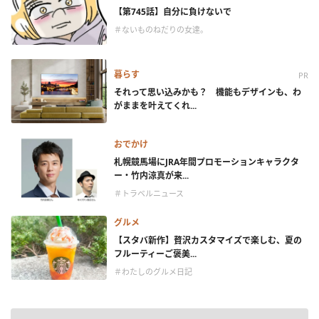
【第745話】自分に負けないで
＃ないものねだりの女達。
暮らす
PR
それって思い込みかも？ 機能もデザインも、わ
がままを叶えてくれ...
おでかけ
札幌競馬場にJRA年間プロモーションキャラクタ
ー・竹内涼真が来...
＃トラベルニュース
グルメ
【スタバ新作】贅沢カスタマイズで楽しむ、夏の
フルーティーご褒美...
＃わたしのグルメ日記