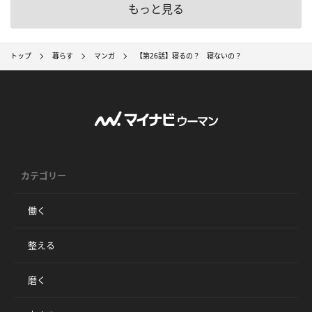
もっと見る
トップ
暮らす
マンガ
【第26話】寝るの？ 寝ないの？
カテゴリー
働く
整える
磨く