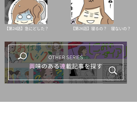
【第24話】急にどした？
【第26話】寝るの？ 寝ないの？