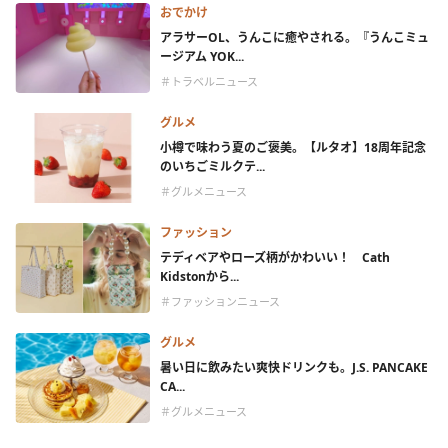
おでかけ
アラサーOL、うんこに癒やされる。『うんこミュ
ージアム YOK...
＃トラベルニュース
グルメ
小樽で味わう夏のご褒美。【ルタオ】18周年記念
のいちごミルクテ...
＃グルメニュース
ファッション
テディベアやローズ柄がかわいい！ Cath
Kidstonから...
＃ファッションニュース
グルメ
暑い日に飲みたい爽快ドリンクも。J.S. PANCAKE
CA...
＃グルメニュース