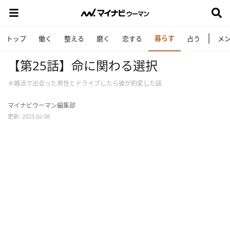
暮らす
トップ
働く
整える
磨く
恋する
占う
メ
【第25話】命に関わる選択
＃婚活で出会った男性とドライブしたら彼が豹変した話
マイナビウーマン編集部
更新: 2023.02.08