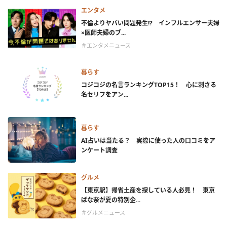
エンタメ
不倫よりヤバい問題発生!? インフルエンサー夫婦
×医師夫婦のブ...
＃エンタメニュース
暮らす
コジコジの名言ランキングTOP15！ 心に刺さる
名セリフをアン...
暮らす
AI占いは当たる？ 実際に使った人の口コミをア
ンケート調査
グルメ
【東京駅】帰省土産を探している人必見！ 東京
ばな奈が夏の特別企...
＃グルメニュース