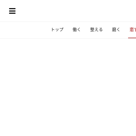
トップ
働く
整える
磨く
恋