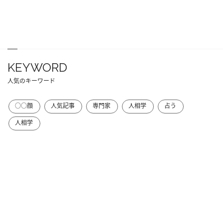
KEYWORD
人気のキーワード
○○顔
人気記事
専門家
人相学
占う
人相学