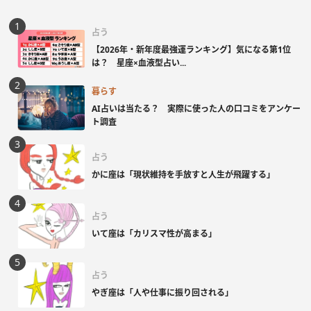
占う
【2026年・新年度最強運ランキング】気になる第1位
は？ 星座×血液型占い...
暮らす
AI占いは当たる？ 実際に使った人の口コミをアンケー
ト調査
占う
かに座は「現状維持を手放すと人生が飛躍する」
占う
いて座は「カリスマ性が高まる」
占う
やぎ座は「人や仕事に振り回される」