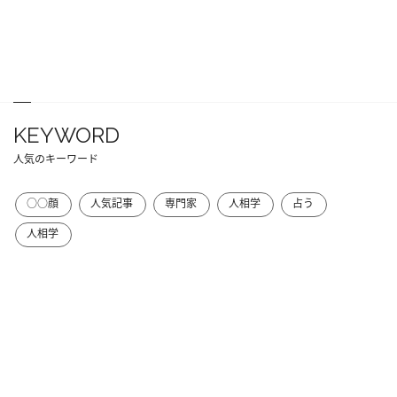
KEYWORD
人気のキーワード
○○顔
人気記事
専門家
人相学
占う
人相学