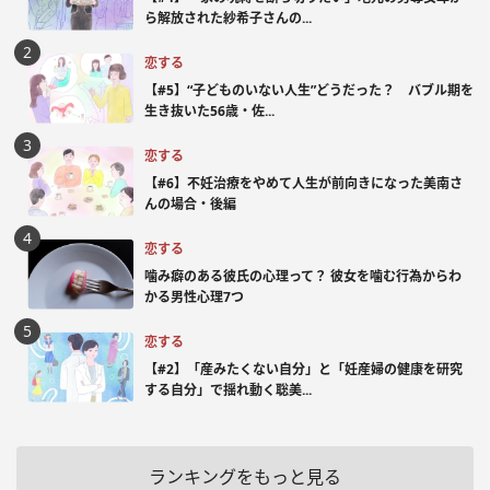
ら解放された紗希子さんの...
恋する
【#5】“子どものいない人生”どうだった？ バブル期を
生き抜いた56歳・佐...
恋する
【#6】不妊治療をやめて人生が前向きになった美南さ
んの場合・後編
恋する
噛み癖のある彼氏の心理って？ 彼女を噛む行為からわ
かる男性心理7つ
恋する
【#2】「産みたくない自分」と「妊産婦の健康を研究
する自分」で揺れ動く聡美...
ランキングをもっと見る