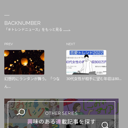
BACKNUMBER
「＃トレンドニュース」をもっと見る
PREV
NEXT
幻想的にランタンが舞う。「つな
30代女性が相手に望む年収は80...
ん...