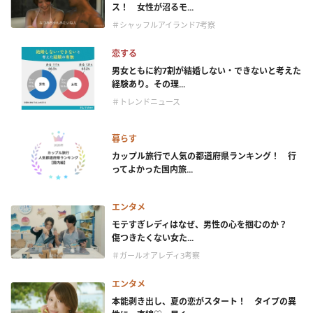
ス！ 女性が沼るモ...
＃シャッフルアイランド7考察
恋する
男女ともに約7割が結婚しない・できないと考えた
経験あり。その理...
＃トレンドニュース
暮らす
カップル旅行で人気の都道府県ランキング！ 行
ってよかった国内旅...
エンタメ
モテすぎレディはなぜ、男性の心を掴むのか？
傷つきたくない女た...
＃ガールオアレディ3考察
エンタメ
本能剥き出し、夏の恋がスタート！ タイプの異