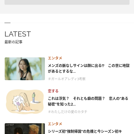
LATEST
最新の記事
エンタメ
メンズの脈なしサインは顔に出る!? この世に地獄
があるとするな...
＃ガールオアレディ3考察
恋する
これは浮気？ それとも癖の問題？ 恋人の“ある
秘密”を知った2...
＃わたしだけの愛のカタチ
エンタメ
シリーズ初“強制帰国”の危機と今シーズン初キ