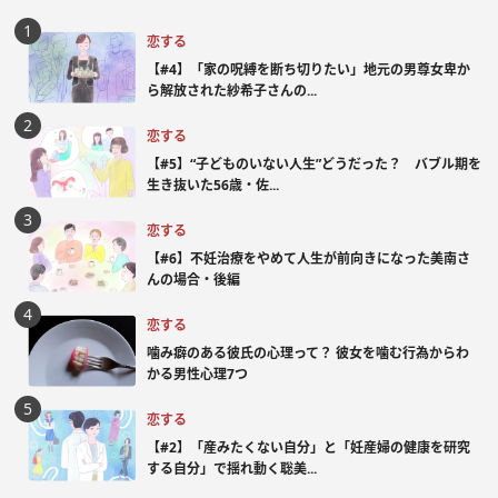
恋する
【#4】「家の呪縛を断ち切りたい」地元の男尊女卑か
ら解放された紗希子さんの...
恋する
【#5】“子どものいない人生”どうだった？ バブル期を
生き抜いた56歳・佐...
恋する
【#6】不妊治療をやめて人生が前向きになった美南さ
んの場合・後編
恋する
噛み癖のある彼氏の心理って？ 彼女を噛む行為からわ
かる男性心理7つ
恋する
【#2】「産みたくない自分」と「妊産婦の健康を研究
する自分」で揺れ動く聡美...