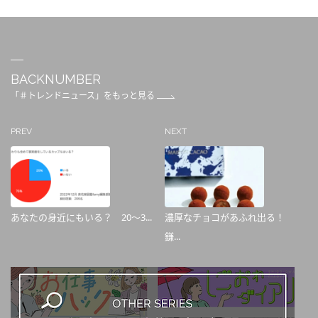
BACKNUMBER
「＃トレンドニュース」をもっと見る
PREV
NEXT
あなたの身近にもいる？ 20～3...
濃厚なチョコがあふれ出る！
鎌...