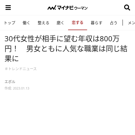
恋する
トップ
働く
整える
磨く
暮らす
占う
メ
30代女性が相手に望む年収は800万
円！ 男女ともに人気な職業は同じ結
果に
＃トレンドニュース
エボル
作成: 2023.01.13