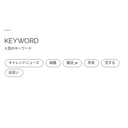
KEYWORD
人気のキーワード
＃トレンドニュース
結婚
婚活_w
年収
恋する
出会い