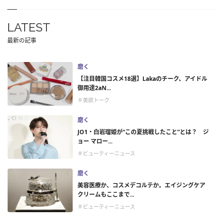
LATEST
最新の記事
磨く
【注目韓国コスメ18選】Lakaのチーク、アイドル
御用達2aN...
＃美欲トーク
磨く
JO1・白岩瑠姫が“この夏挑戦したこと”とは？ ジ
ョー マロー...
＃ビューティーニュース
磨く
美容医療か、コスメデコルテか。エイジングケア
クリームもここまで...
＃ビューティーニュース