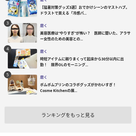
【猛暑対策グッズ3選】おでかけシーンのマストハブ。
ドラストで買える「冷感パ...
磨く
美容医療は“やりすぎ”が怖い？ 医師に聞いた、アラサ
ー女性のための美容との...
磨く
時短アイテムに頼りまくって起床から30分以内に出
勤！ 限界OLのモーニング...
磨く
ポムポムプリンのコラボグッズがかわいすぎ！
Cosme Kitchenの展...
ランキングをもっと見る