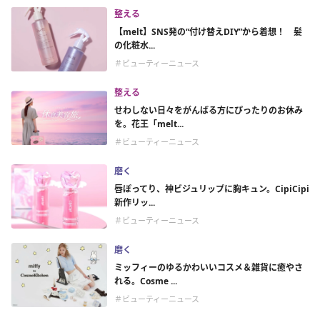
整える
【melt】SNS発の“付け替えDIY”から着想！ 髪
の化粧水...
＃ビューティーニュース
整える
せわしない日々をがんばる方にぴったりのお休み
を。花王「melt...
＃ビューティーニュース
磨く
唇ぽってり、神ビジュリップに胸キュン。CipiCipi
新作リッ...
＃ビューティーニュース
磨く
ミッフィーのゆるかわいいコスメ＆雑貨に癒やさ
れる。Cosme ...
＃ビューティーニュース