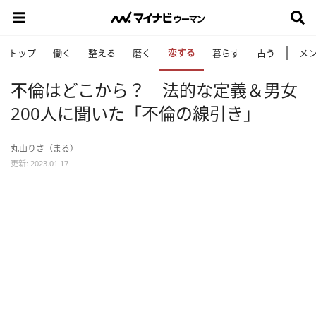
恋する
トップ
働く
整える
磨く
暮らす
占う
メ
不倫はどこから？ 法的な定義＆男女
200人に聞いた「不倫の線引き」
丸山りさ（まる）
更新: 2023.01.17