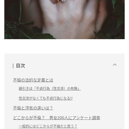
目次
不倫の法的な定義とは
線引きは「不貞行為（性交渉）の有無」
性交渉がなくても不貞行為になる!?
不倫と浮気の違いは？
どこからが不倫？ 男女200人にアンケート調査
一般的にはどこからが不倫だと思う？