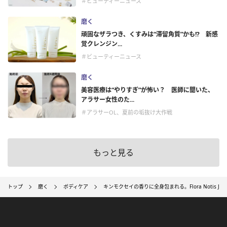
＃ビューティーニュース
磨く
頑固なザラつき、くすみは“滞留角質”かも!? 新感
覚クレンジン...
＃ビューティーニュース
磨く
美容医療は“やりすぎ”が怖い？ 医師に聞いた、
アラサー女性のた...
＃アラサーOL、夏前の垢抜け大作戦
もっと見る
トップ
磨く
ボディケア
キンモクセイの香りに全身包まれる。Flora Notis JI