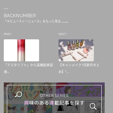
BACKNUMBER
「＃ビューティーニュース」をもっと見る
PREV
NEXT
「アスタリフト」から高機能美容
【キャンメイク7月新作まと
液...
め】“...