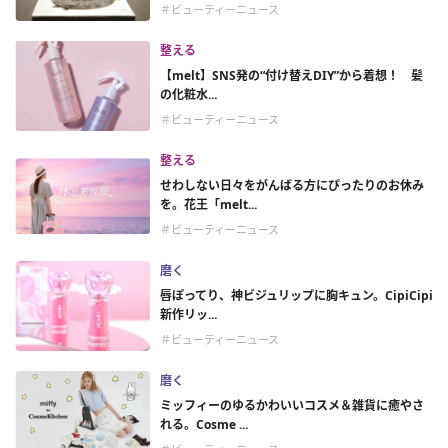
＃ビューティーニュース
整える
【melt】SNS発の“付け替えDIY”から着想！ 髪
の化粧水...
＃ビューティーニュース
整える
せわしない日々をがんばる方にぴったりのお休み
を。花王「melt...
＃ビューティーニュース
磨く
唇ぽってり、神ビジュリップに胸キュン。CipiCipi
新作リッ...
＃ビューティーニュース
磨く
ミッフィーのゆるかわいいコスメ＆雑貨に癒やさ
れる。Cosme ...