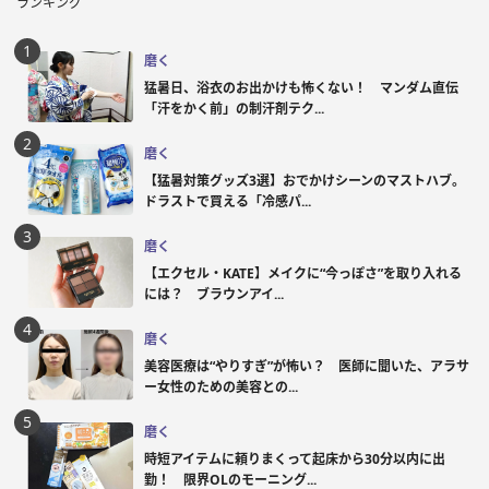
ランキング
磨く
猛暑日、浴衣のお出かけも怖くない！ マンダム直伝
「汗をかく前」の制汗剤テク...
磨く
【猛暑対策グッズ3選】おでかけシーンのマストハブ。
ドラストで買える「冷感パ...
磨く
【エクセル・KATE】メイクに“今っぽさ”を取り入れる
には？ ブラウンアイ...
磨く
美容医療は“やりすぎ”が怖い？ 医師に聞いた、アラサ
ー女性のための美容との...
磨く
時短アイテムに頼りまくって起床から30分以内に出
勤！ 限界OLのモーニング...