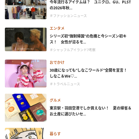
今年流行るアイテムは？ ユニクロ、GU、PLST
の2026年秋...
＃ファッションニュース
エンタメ
シリーズ初“強制帰国”の危機と今シーズン初キ
ス！ 女性が沼るモ...
＃シャッフルアイランド7考察
おでかけ
30歳になっても“しなこワールド”全開を宣言！
しなこ＆We♡...
＃トラベルニュース
グルメ
東京駅・羽田空港でしか買えない！ 夏の帰省＆
お土産に選びたいセ...
暮らす