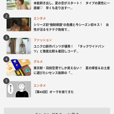
本能剥き出し、夏の恋がスタート！ タイプの異性に一
直線♡ 早くも走り出す一...
エンタメ
シリーズ初“強制帰国”の危機と今シーズン初キス！ 女
性が沼るモテテク勃発で...
ファッション
ユニクロ新作パンツが優秀！ 「タックワイドパン
ツ」と徹底比較＆着回しコーデ...
グルメ
東京駅・羽田空港でしか買えない！ 夏の帰省＆お土産
に選びたいセンス抜群の「...
エンタメ
【第43回】オーラを視てきた