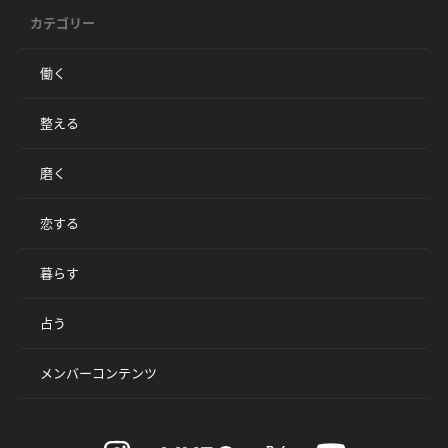
カテゴリー
働く
整える
磨く
恋する
暮らす
占う
メンバーコンテンツ