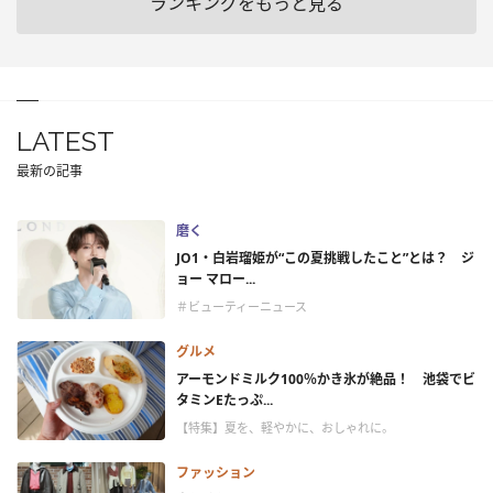
ランキングをもっと見る
LATEST
最新の記事
磨く
JO1・白岩瑠姫が“この夏挑戦したこと”とは？ ジ
ョー マロー...
＃ビューティーニュース
グルメ
アーモンドミルク100％かき氷が絶品！ 池袋でビ
タミンEたっぷ...
【特集】夏を、軽やかに、おしゃれに。
ファッション