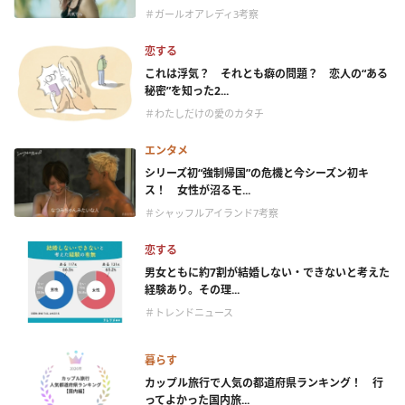
＃ガールオアレディ3考察
恋する
これは浮気？ それとも癖の問題？ 恋人の“ある
秘密”を知った2...
＃わたしだけの愛のカタチ
エンタメ
シリーズ初“強制帰国”の危機と今シーズン初キ
ス！ 女性が沼るモ...
＃シャッフルアイランド7考察
恋する
男女ともに約7割が結婚しない・できないと考えた
経験あり。その理...
＃トレンドニュース
暮らす
カップル旅行で人気の都道府県ランキング！ 行
ってよかった国内旅...