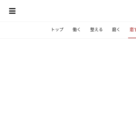
トップ
働く
整える
磨く
恋