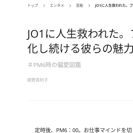
トップ
エンタメ
芸能
JO1に人生救われた。
JO1に人生救われた
化し続ける彼らの魅
＃PM6時の偏愛図鑑
紺野真利子
定時後、PM6：00。お仕事マインドを