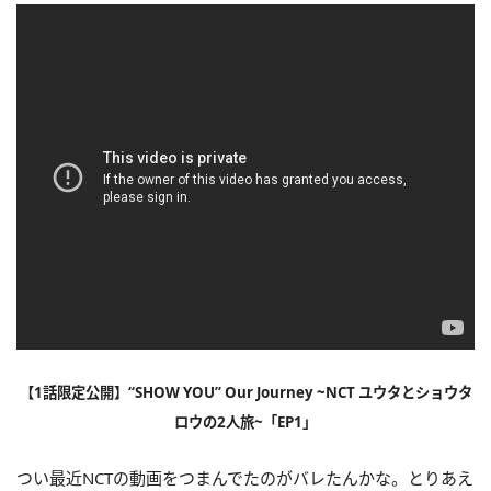
【1話限定公開】“SHOW YOU” Our Journey ~NCT ユウタとショウタ
ロウの2人旅~「EP1」
つい最近NCTの動画をつまんでたのがバレたんかな。とりあえ