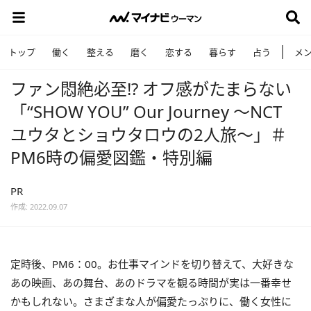
トップ
働く
整える
磨く
恋する
暮らす
占う
メ
ファン悶絶必至!? オフ感がたまらない
「“SHOW YOU” Our Journey ～NCT
ユウタとショウタロウの2人旅～」＃
PM6時の偏愛図鑑・特別編
PR
作成: 2022.09.07
定時後、PM6：00。お仕事マインドを切り替えて、大好きな
あの映画、あの舞台、あのドラマを観る時間が実は一番幸せ
かもしれない。さまざまな人が偏愛たっぷりに、働く女性に