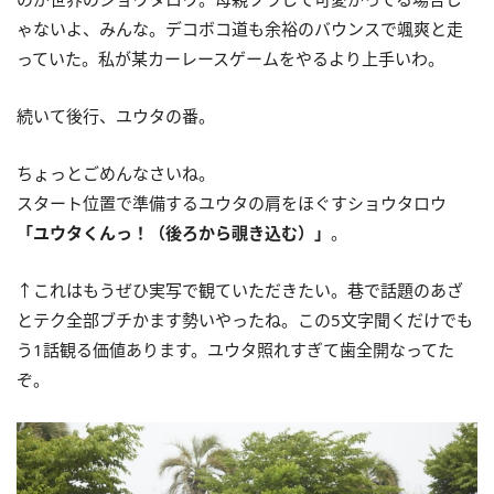
ゃないよ、みんな。デコボコ道も余裕のバウンスで颯爽と走
っていた。私が某カーレースゲームをやるより上手いわ。
続いて後行、ユウタの番。
ちょっとごめんなさいね。
スタート位置で準備するユウタの肩をほぐすショウタロウ
「ユウタくんっ！（後ろから覗き込む）」
。
↑これはもうぜひ実写で観ていただきたい。巷で話題のあざ
とテク全部ブチかます勢いやったね。この5文字聞くだけでも
う1話観る価値あります。ユウタ照れすぎて歯全開なってた
ぞ。