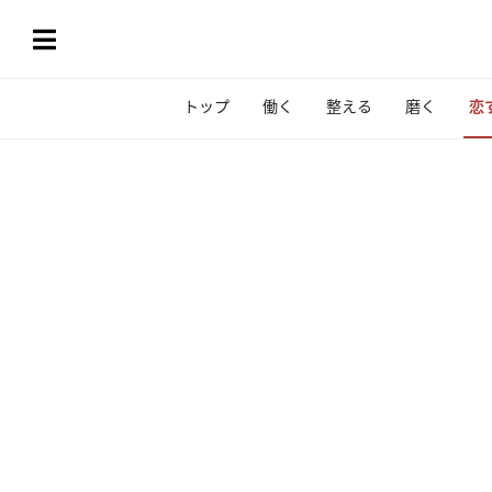
トップ
働く
整える
磨く
恋