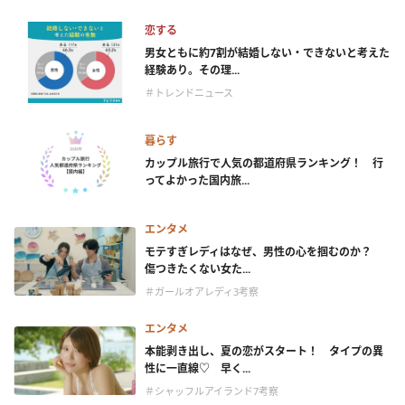
恋する
男女ともに約7割が結婚しない・できないと考えた
経験あり。その理...
＃トレンドニュース
暮らす
カップル旅行で人気の都道府県ランキング！ 行
ってよかった国内旅...
エンタメ
モテすぎレディはなぜ、男性の心を掴むのか？
傷つきたくない女た...
＃ガールオアレディ3考察
エンタメ
本能剥き出し、夏の恋がスタート！ タイプの異
性に一直線♡ 早く...
＃シャッフルアイランド7考察