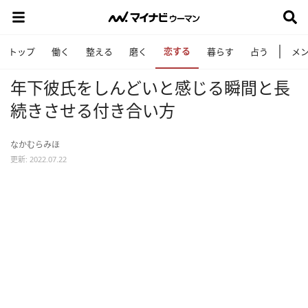
恋する
トップ
働く
整える
磨く
暮らす
占う
メ
年下彼氏をしんどいと感じる瞬間と長
続きさせる付き合い方
なかむらみほ
更新: 2022.07.22