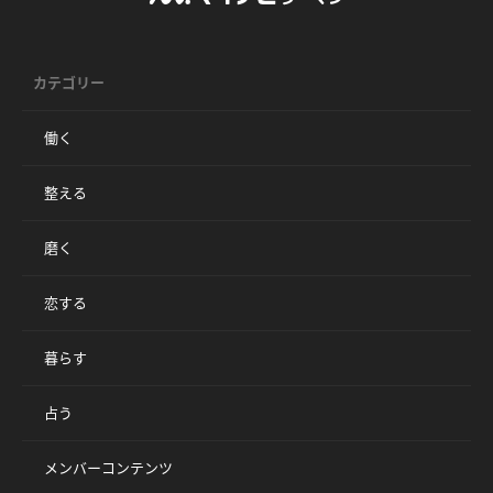
カテゴリー
働く
整える
磨く
恋する
暮らす
占う
メンバーコンテンツ