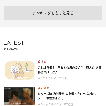
ランキングをもっと見る
LATEST
最新の記事
恋する
これは浮気？ それとも癖の問題？ 恋人の“ある
秘密”を知った2...
＃わたしだけの愛のカタチ
エンタメ
シリーズ初“強制帰国”の危機と今シーズン初キ
ス！ 女性が沼るモ...
＃シャッフルアイランド7考察