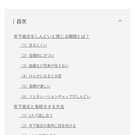
目次
年下彼氏をしんどいと感じる瞬間とは？
（1）甘えにくい
（2）金銭的にきつい
（3）結婚など将来が見えない
（4）けんかになると大変
（5）束縛が激しい
（6）ジェネレーションギャップがしんどい
年下彼氏と長続きする方法
（1）2人で話し合う
（2）年下彼氏の長所に目を向ける