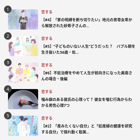
恋する
【#4】「家の呪縛を断ち切りたい」地元の男尊女卑か
ら解放された紗希子さんの...
恋する
【#5】“子どものいない人生”どうだった？ バブル期を
生き抜いた56歳・佐...
恋する
【#6】不妊治療をやめて人生が前向きになった美南さ
んの場合・後編
恋する
噛み癖のある彼氏の心理って？ 彼女を噛む行為からわ
かる男性心理7つ
恋する
【#2】「産みたくない自分」と「妊産婦の健康を研究
する自分」で揺れ動く聡美...