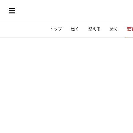
トップ
働く
整える
磨く
恋