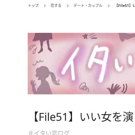
トップ
恋する
デート・カップル
【File5
【File51】いい女
＃イタい恋ログ