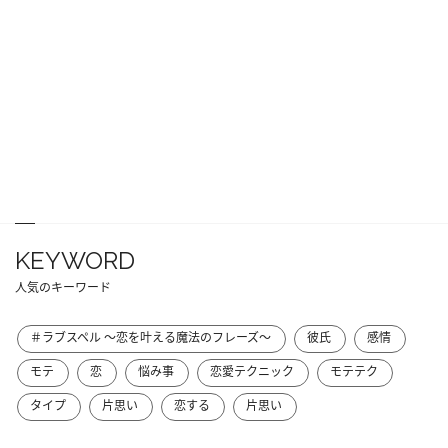
KEYWORD
人気のキーワード
＃ラブスペル ～恋を叶える魔法のフレーズ～
彼氏
感情
モテ
恋
悩み事
恋愛テクニック
モテテク
タイプ
片思い
恋する
片思い