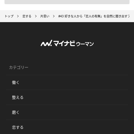
トップ
恋する
片思い
#43 好きな人から「恋人の有無」を自然に聞き出すフ
カテゴリー
働く
整える
磨く
恋する