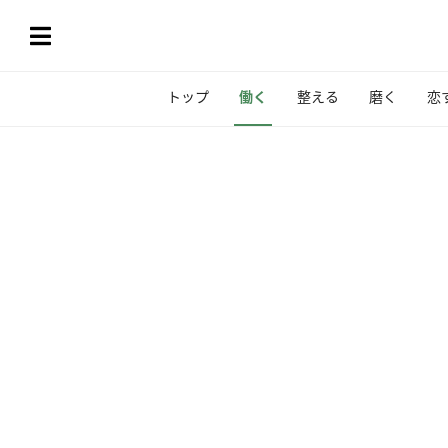
トップ
働く
整える
磨く
恋