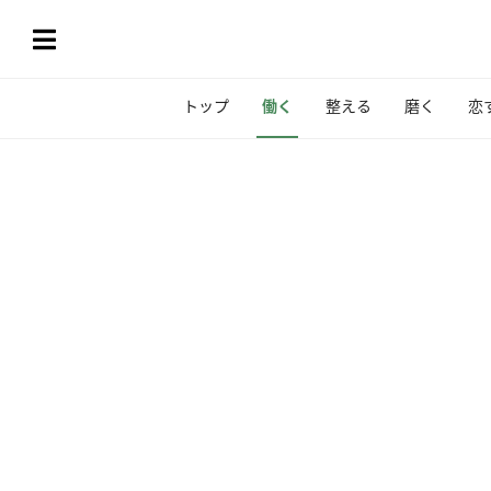
トップ
働く
整える
磨く
恋