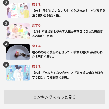
恋する
【#5】“子どものいない人生”どうだった？ バブル期を
生き抜いた56歳・佐...
恋する
【#6】不妊治療をやめて人生が前向きになった美南さ
んの場合・後編
恋する
噛み癖のある彼氏の心理って？ 彼女を噛む行為からわ
かる男性心理7つ
恋する
【#2】「産みたくない自分」と「妊産婦の健康を研究
する自分」で揺れ動く聡美...
ランキングをもっと見る