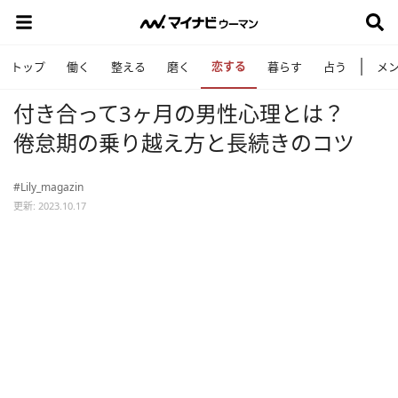
恋する
トップ
働く
整える
磨く
暮らす
占う
メ
付き合って3ヶ月の男性心理とは？
倦怠期の乗り越え方と長続きのコツ
#Lily_magazin
更新: 2023.10.17