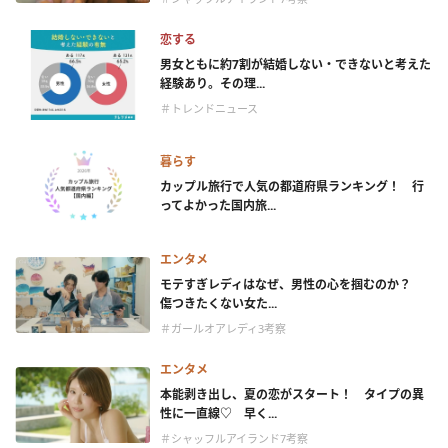
恋する
男女ともに約7割が結婚しない・できないと考えた
経験あり。その理...
＃トレンドニュース
暮らす
カップル旅行で人気の都道府県ランキング！ 行
ってよかった国内旅...
エンタメ
モテすぎレディはなぜ、男性の心を掴むのか？
傷つきたくない女た...
＃ガールオアレディ3考察
エンタメ
本能剥き出し、夏の恋がスタート！ タイプの異
性に一直線♡ 早く...
＃シャッフルアイランド7考察