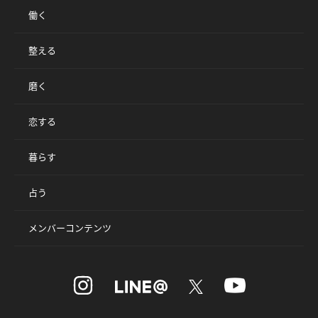
働く
整える
磨く
恋する
暮らす
占う
メンバーコンテンツ