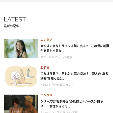
LATEST
最新の記事
エンタメ
メンズの脈なしサインは顔に出る!? この世に地獄
があるとするな...
＃ガールオアレディ3考察
恋する
これは浮気？ それとも癖の問題？ 恋人の“ある
秘密”を知った2...
＃わたしだけの愛のカタチ
エンタメ
シリーズ初“強制帰国”の危機と今シーズン初キ
ス！ 女性が沼るモ...
＃シャッフルアイランド7考察