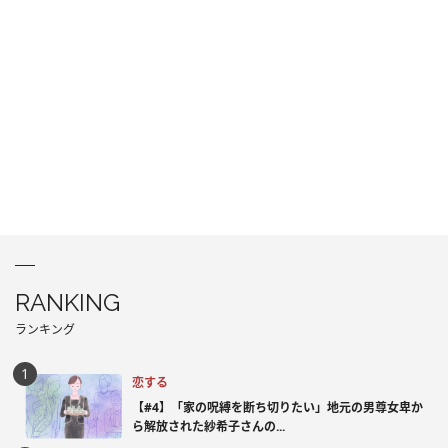
RANKING
ランキング
恋する
【#4】「家の呪縛を断ち切りたい」地元の男尊女卑か
ら解放された紗希子さんの...