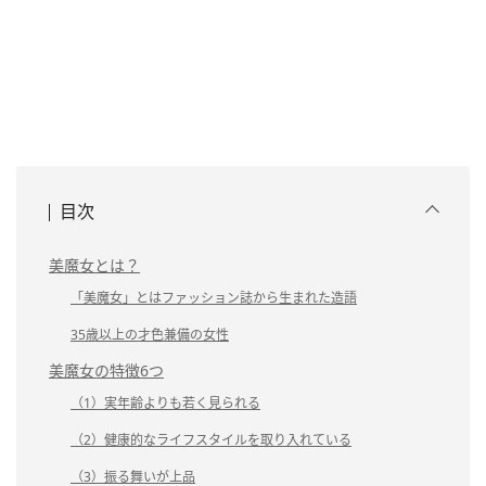
目次
美魔女とは？
「美魔女」とはファッション誌から生まれた造語
35歳以上の才色兼備の女性
美魔女の特徴6つ
（1）実年齢よりも若く見られる
（2）健康的なライフスタイルを取り入れている
（3）振る舞いが上品