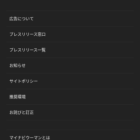
広告について
プレスリリース窓口
プレスリリース一覧
お知らせ
サイトポリシー
推奨環境
お詫びと訂正
マイナビウーマンとは