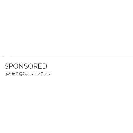
SPONSORED
あわせて読みたいコンテンツ