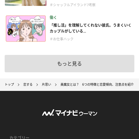
＃シャッフルアイランド7考察
働く
「推し活」を理解してくれない彼氏。うまくいく
カップルがしている...
＃お仕事ハック
もっと見る
トップ
恋する
片思い
美魔女とは？ 6つの特徴と恋愛傾向、注意点を紹介
カテゴリー