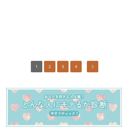
1
2
3
4