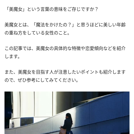
「美魔女」という言葉の意味をご存じですか？
美魔女とは、「魔法をかけたの？」と思うほどに美しい年齢
の重ね方をしている女性のこと。
この記事では、美魔女の具体的な特徴や恋愛傾向などを紹介
します。
また、美魔女を目指す人が注意したいポイントも紹介します
ので、ぜひ参考にしてみてください。