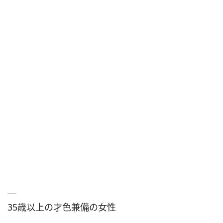
35歳以上の才色兼備の女性