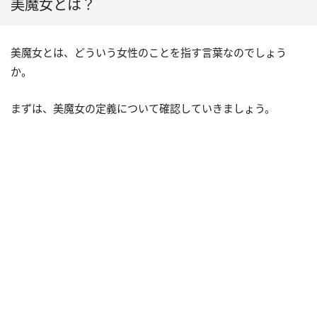
美魔女とは？
美魔女とは、どういう女性のことを指す言葉なのでしょう
か。
まずは、美魔女の定義について確認していきましょう。