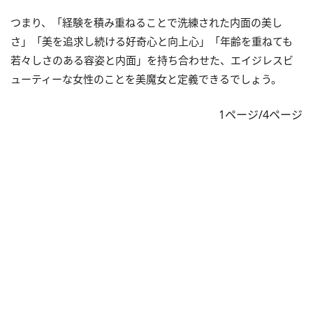
つまり、「経験を積み重ねることで洗練された内面の美し
さ」「美を追求し続ける好奇心と向上心」「年齢を重ねても
若々しさのある容姿と内面」を持ち合わせた、エイジレスビ
ューティーな女性のことを美魔女と定義できるでしょう。
1ページ/4ページ