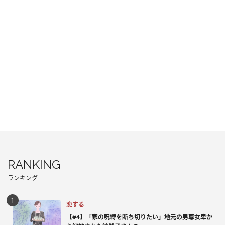
RANKING
ランキング
恋する
【#4】「家の呪縛を断ち切りたい」地元の男尊女卑か