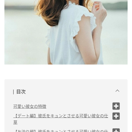
目次
可愛い彼女の特徴
（1）笑顔が多い
【デート編】彼氏をキュンとさせる可愛い彼女の仕
草
（2）甘えてくる
（1）後ろからのハ
【お泊り編】彼氏をキュンとさせる可愛い彼女の仕