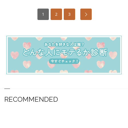
1
2
3
RECOMMENDED