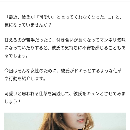
「最近、彼氏が『可愛い』と言ってくれなくなった……」と、
気になっていませんか？
甘えるのが苦手だったり、付き合いが長くなってマンネリ気味
になっていたりすると、彼氏の気持ちに不安を感じることもあ
るでしょう。
今回はそんな女性のために、彼氏がドキっとするような仕草
や行動を紹介します。
可愛いと思われる仕草を実践して、彼氏をキュンとさせてみま
しょう！