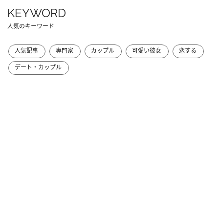
KEYWORD
人気のキーワード
人気記事
専門家
カップル
可愛い彼女
恋する
デート・カップル