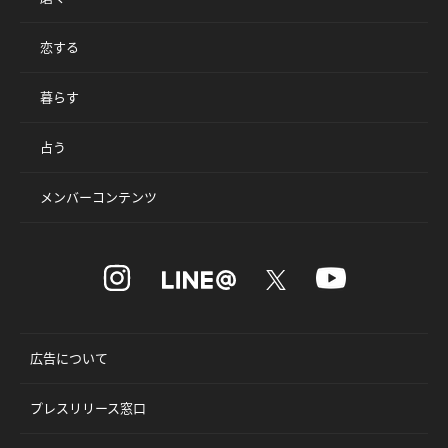
恋する
暮らす
占う
メンバーコンテンツ
広告について
プレスリリース窓口