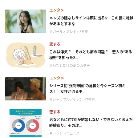
エンタメ
メンズの脈なしサインは顔に出る!? この世に地獄
があるとするな...
＃ガールオアレディ3考察
恋する
これは浮気？ それとも癖の問題？ 恋人の“ある
秘密”を知った2...
＃わたしだけの愛のカタチ
エンタメ
シリーズ初“強制帰国”の危機と今シーズン初キ
ス！ 女性が沼るモ...
＃シャッフルアイランド7考察
恋する
男女ともに約7割が結婚しない・できないと考えた
経験あり。その理...
＃トレンドニュース