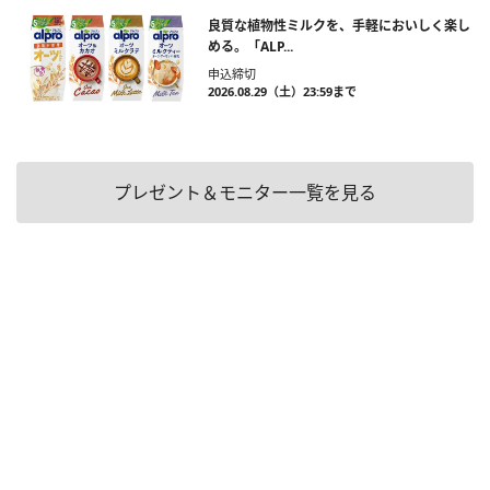
良質な植物性ミルクを、手軽においしく楽し
める。「ALP...
申込締切
2026.08.29（土）23:59まで
プレゼント＆モニター一覧を見る