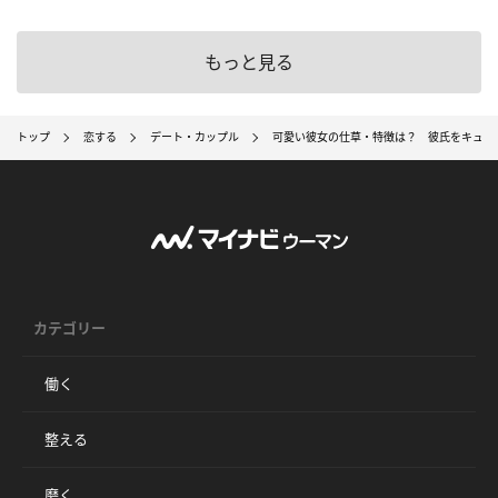
もっと見る
トップ
恋する
デート・カップル
可愛い彼女の仕草・特徴は？ 彼氏をキュン
カテゴリー
働く
整える
磨く