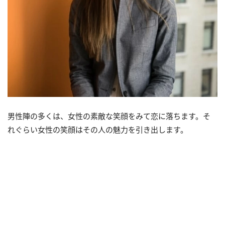
男性陣の多くは、女性の素敵な笑顔をみて恋に落ちます。そ
れぐらい女性の笑顔はその人の魅力を引き出します。