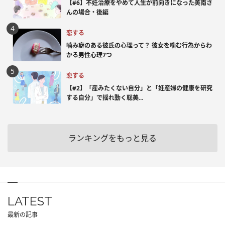
【#6】不妊治療をやめて人生が前向きになった美南さ
んの場合・後編
恋する
噛み癖のある彼氏の心理って？ 彼女を噛む行為からわ
かる男性心理7つ
恋する
【#2】「産みたくない自分」と「妊産婦の健康を研究
する自分」で揺れ動く聡美...
ランキングをもっと見る
LATEST
最新の記事