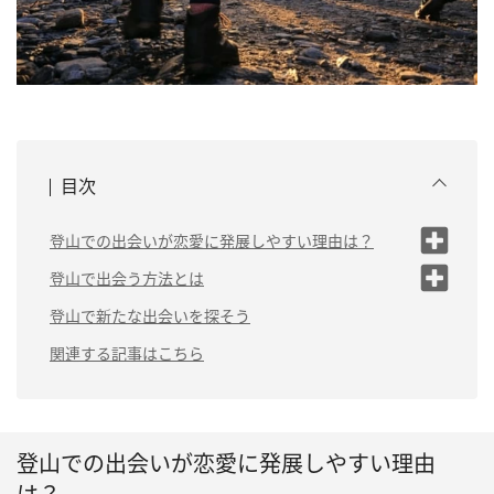
目次
登山での出会いが恋愛に発展しやすい理由は？
（1）共通の話題で会話が弾みやすい
登山で出会う方法とは
（2）登山中の長い時間を一緒に過ご
（1）イベントなどに参加する
登山で新たな出会いを探そう
せる
（2）登山サークルに入る
関連する記事はこちら
（3）助け合うことで距離が縮まりや
すい
（3）マッチングアプリで登山が趣味の人
を探す
（4）達成感を共有できる
登山での出会いが恋愛に発展しやすい理由