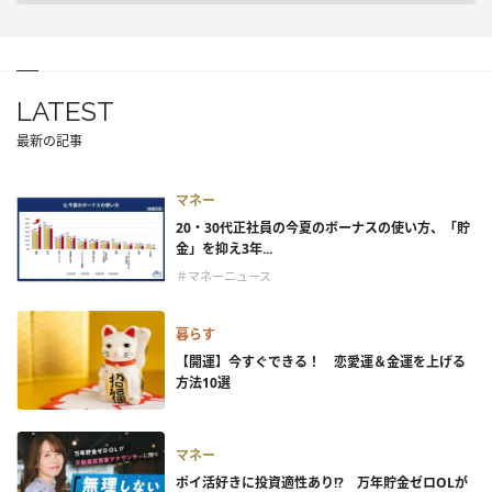
LATEST
最新の記事
マネー
20・30代正社員の今夏のボーナスの使い方、「貯
金」を抑え3年...
＃マネーニュース
暮らす
【開運】今すぐできる！ 恋愛運＆金運を上げる
方法10選
マネー
ポイ活好きに投資適性あり!? 万年貯金ゼロOLが