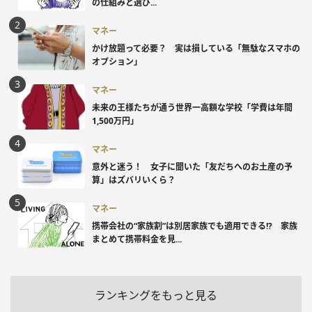
の仕組みと選び...
マネー
かけ放題って必要？ 実は損している「無駄なスマホの
オプション」
マネー
未来の王様たちが通う世界一高額な学校「学費は年間
1,500万円」
マネー
意外と迷う！ 女子に聞いた「友だちへのお土産の予
算」はズバリいくら？
マネー
携帯会社の“家族割”は別居家族でも適用できる!? 家族
まとめて携帯料金を見...
ランキングをもっと見る