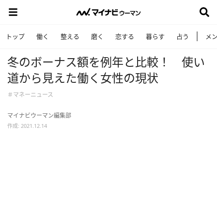
トップ
働く
整える
磨く
恋する
暮らす
占う
メ
冬のボーナス額を例年と比較！ 使い
道から見えた働く女性の現状
＃マネーニュース
マイナビウーマン編集部
作成: 2021.12.14