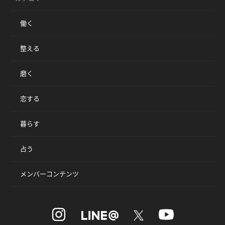
働く
整える
磨く
恋する
暮らす
占う
メンバーコンテンツ