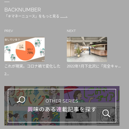
BACKNUMBER
「＃マネーニュース」をもっと見る
PREV
NEXT
これが現実。コロナ禍で変化した
2022年1月下北沢に「完全キャ...
2...