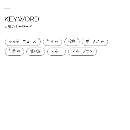
KEYWORD
人気のキーワード
＃マネーニュース
貯金_w
投資
ボーナス_w
貯蓄_w
使い道
マネー
マネープラン