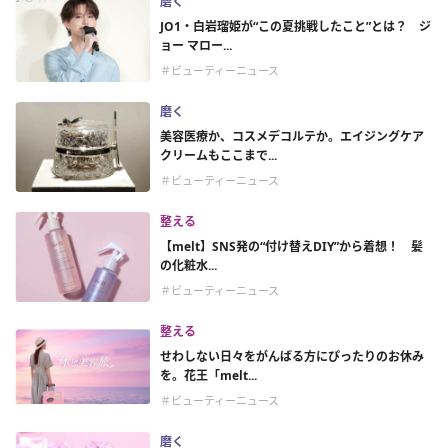
磨く
JO1・白岩瑠姫が“この夏挑戦したこと”とは？ ジ
ョー マロー...
＃ビューティーニュース
磨く
美容医療か、コスメデコルテか。エイジングケア
クリームもここまで...
＃ビューティーニュース
整える
【melt】SNS発の“付け替えDIY”から着想！ 髪
の化粧水...
＃ビューティーニュース
整える
せわしない日々をがんばる方にぴったりのお休み
を。花王「melt...
＃ビューティーニュース
磨く