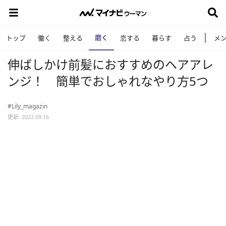
磨く
トップ
働く
整える
恋する
暮らす
占う
メ
伸ばしかけ前髪におすすめのヘアアレ
ンジ！ 簡単でおしゃれなやり方5つ
#Lily_magazin
更新: 2022.09.16