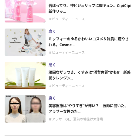
唇ぽってり、神ビジュリップに胸キュン。CipiCipi
新作リッ...
＃ビューティーニュース
磨く
ミッフィーのゆるかわいいコスメ＆雑貨に癒やさ
れる。Cosme ...
＃ビューティーニュース
磨く
頑固なザラつき、くすみは“滞留角質”かも!? 新感
覚クレンジン...
＃ビューティーニュース
磨く
美容医療は“やりすぎ”が怖い？ 医師に聞いた、
アラサー女性のた...
＃アラサーOL、夏前の垢抜け大作戦