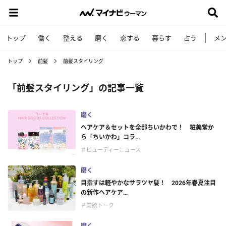
トップ
働く
整える
磨く
恋する
暮らす
占う
メ
トップ
前髪
前髪スタイリング
「前髪スタイリング」の記事一覧
磨く
ヘアケア＆セットを全部ちいかわで！ 粧美堂か
ら「ちいかわ」コラ...
＃ビューティーニュース
磨く
目指すは軽やかなサラツヤ髪！ 2026年春夏注目
の新作ヘアケア...
＃美欲トーク
磨く