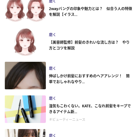
磨く
2wayバングの印象や魅力とは？ 似合う人の特徴
を解説【イラス...
磨く
【美容師監修】前髪のきれいな流し方は？ やり
方とコツを解説
磨く
伸ばしかけ前髪におすすめのヘアアレンジ！ 簡
単でおしゃれなやり...
磨く
湿気もこわくない。KATE、こなれ前髪をキープで
きるアイテム新...
＃ビューティーニュース
磨く