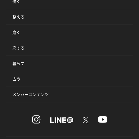
働く
整える
磨く
恋する
暮らす
占う
メンバーコンテンツ