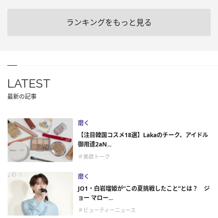
ランキングをもっと見る
LATEST
最新の記事
磨く
【注目韓国コスメ18選】Lakaのチーク、アイドル
御用達2aN...
＃美欲トーク
磨く
JO1・白岩瑠姫が“この夏挑戦したこと”とは？ ジ
ョー マロー...
＃ビューティーニュース