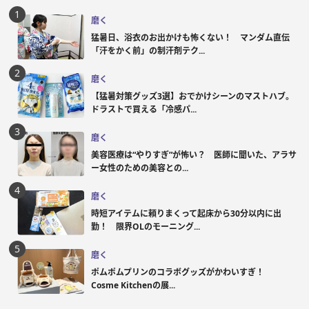
磨く
猛暑日、浴衣のお出かけも怖くない！ マンダム直伝
「汗をかく前」の制汗剤テク...
磨く
【猛暑対策グッズ3選】おでかけシーンのマストハブ。
ドラストで買える「冷感パ...
磨く
美容医療は“やりすぎ”が怖い？ 医師に聞いた、アラサ
ー女性のための美容との...
磨く
時短アイテムに頼りまくって起床から30分以内に出
勤！ 限界OLのモーニング...
磨く
ポムポムプリンのコラボグッズがかわいすぎ！
Cosme Kitchenの展...