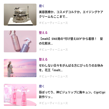
磨く
美容医療か、コスメデコルテか。エイジングケア
クリームもここまで...
＃ビューティーニュース
整える
【melt】SNS発の“付け替えDIY”から着想！ 髪
の化粧水...
＃ビューティーニュース
整える
せわしない日々をがんばる方にぴったりのお休み
を。花王「melt...
＃ビューティーニュース
磨く
唇ぽってり、神ビジュリップに胸キュン。CipiCipi
新作リッ...
＃ビューティーニュース