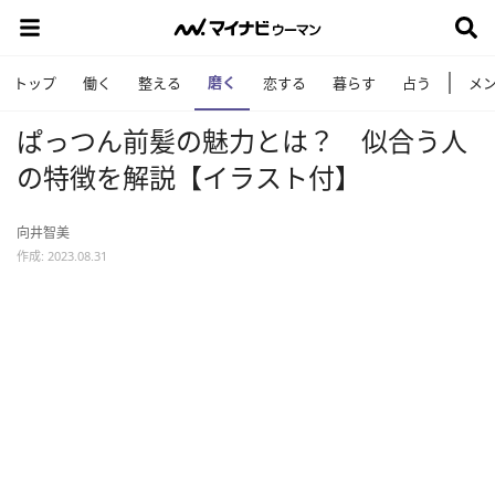
磨く
トップ
働く
整える
恋する
暮らす
占う
メ
ぱっつん前髪の魅力とは？ 似合う人
の特徴を解説【イラスト付】
向井智美
作成: 2023.08.31