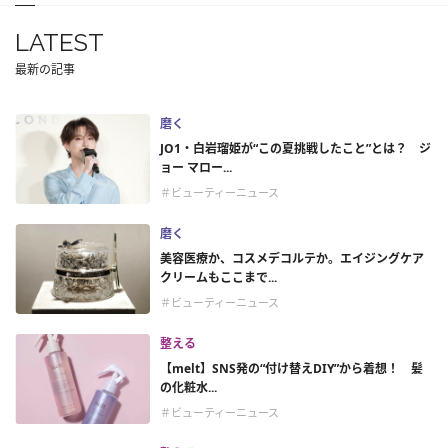
LATEST
最新の記事
磨く
JO1・白岩瑠姫が“この夏挑戦したこと”とは？ ジ
ョー マロー...
＃ビューティーニュース
磨く
美容医療か、コスメデコルテか。エイジングケア
クリームもここまで...
＃ビューティーニュース
整える
【melt】SNS発の“付け替えDIY”から着想！ 髪
の化粧水...
＃ビューティーニュース