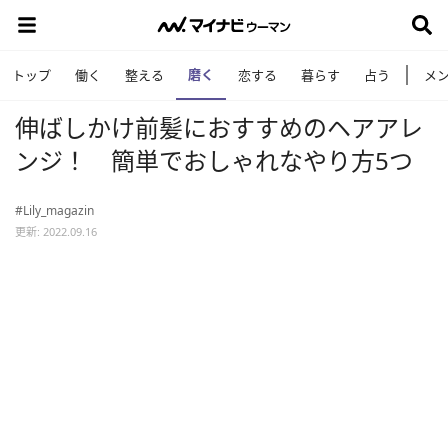
磨く
トップ
働く
整える
恋する
暮らす
占う
メ
伸ばしかけ前髪におすすめのヘアアレ
ンジ！ 簡単でおしゃれなやり方5つ
#Lily_magazin
更新: 2022.09.16