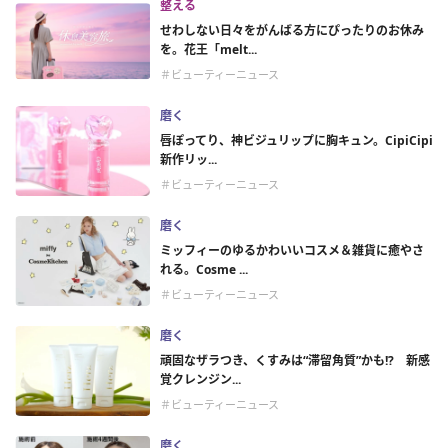
整える
せわしない日々をがんばる方にぴったりのお休み
を。花王「melt...
＃ビューティーニュース
磨く
唇ぽってり、神ビジュリップに胸キュン。CipiCipi
新作リッ...
＃ビューティーニュース
磨く
ミッフィーのゆるかわいいコスメ＆雑貨に癒やさ
れる。Cosme ...
＃ビューティーニュース
磨く
頑固なザラつき、くすみは“滞留角質”かも!? 新感
覚クレンジン...
＃ビューティーニュース
磨く