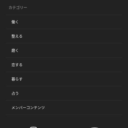
カテゴリー
働く
整える
磨く
恋する
暮らす
占う
メンバーコンテンツ