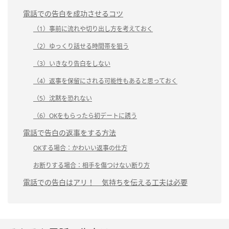
電話での告白を成功させるコツ
（1）事前に流れや切り出し方を考えておく
（2）ゆっくり話せる時間帯を狙う
（3）いきなり告白をしない
（4）返事を保留にされる可能性もあると思っておく
（5）沈黙を恐れない
（6）OKをもらったら初デートに誘う
電話で告白の返事をする方法
OKする場合：かわいい返事の仕方
お断りする場合：相手を傷つけない断り方
電話での告白はアリ！ 気持ちを伝える工夫は必要