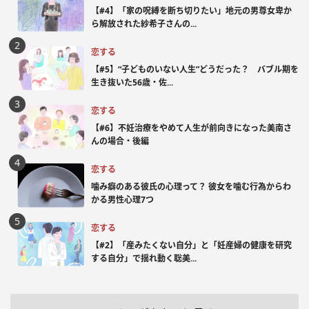
【#4】「家の呪縛を断ち切りたい」地元の男尊女卑か
ら解放された紗希子さんの...
恋する
【#5】“子どものいない人生”どうだった？ バブル期を
生き抜いた56歳・佐...
恋する
【#6】不妊治療をやめて人生が前向きになった美南さ
んの場合・後編
恋する
噛み癖のある彼氏の心理って？ 彼女を噛む行為からわ
かる男性心理7つ
恋する
【#2】「産みたくない自分」と「妊産婦の健康を研究
する自分」で揺れ動く聡美...