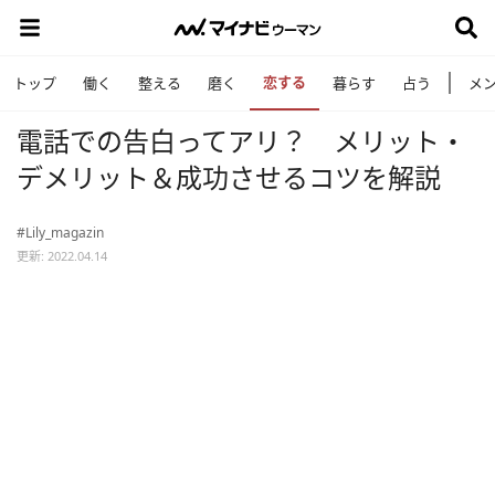
恋する
トップ
働く
整える
磨く
暮らす
占う
メ
電話での告白ってアリ？ メリット・
デメリット＆成功させるコツを解説
#Lily_magazin
更新: 2022.04.14