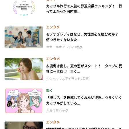
カップル旅行で人気の都道府県ランキング！ 行
ってよかった国内旅...
エンタメ
モテすぎレディはなぜ、男性の心を掴むのか？
傷つきたくない女た...
＃ガールオアレディ3考察
エンタメ
本能剥き出し、夏の恋がスタート！ タイプの異
性に一直線♡ 早く...
＃シャッフルアイランド7考察
働く
「推し活」を理解してくれない彼氏。うまくいく
カップルがしている...
＃お仕事ハック
エンタメ